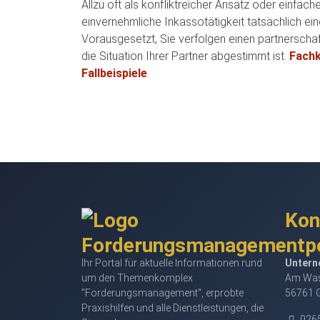
Allzu oft als konfliktreicher Ansatz oder ein
einvernehmliche Inkassotätigkeit tatsächlich ei
Vorausgesetzt, Sie verfolgen einen partnerschaf
die Situation Ihrer Partner abgestimmt ist.
Fachk
Fallbeispiele
Kon
Ihr Portal für aktuelle Informationen rund
Untern
um den Themenkomplex
Am Was
"Forderungsmanagement", erprobte
56761 
Praxishilfen und alle Dienstleistungen, die
0265