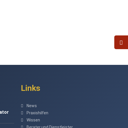
Links
News
ator
Praxishilfen
Wissen
Berater und Dienstleister