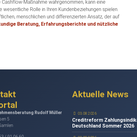
fache Cashflow-Maßnahme wahrgenommen, kann eine
ne wesentliche Rolle in Ihren Kundenbeziehungen spielen.
tlichen, menschlichen und differenzierten Ansatz, der auf
undige Beratung, Erfahrungsberichte und nützliche
takt
Aktuelle News
ehmensberatung Rudolf Müller
03.08.2026
en 5
Creditreform Zahlungsindik
Gamlen
Deutschland Sommer 2026
3 / 91 06 60