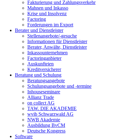
Fakturierung und Zahlungsverkehr
Mahnen und Inkasso
Krise und Insolvenz
Factoring
Forderungen im Export
Berater und Dienstleister
Stellenangebote/-gesuche
Informationen für Dienstleister
Berater, Anwälte, Dienstleister
Inkassounternehmen
Factoringanbieter
Auskunfteien
Kreditversicherer
Beratung und Schulung
Beratungsangebote
Schulungsangebote und -termine
Inhouseseminare
Allianz Trade
on collect AG
TAW. DIE AKADEMIE
wvib Schwarzwald AG
NWB Akademie
Ausbildung BvCM
Deutsche Kongress
Software