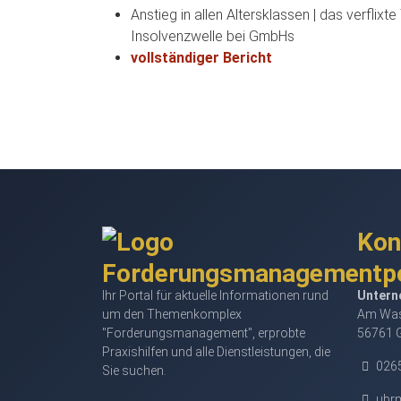
Anstieg in allen Altersklassen | das verflixt
Insolvenzwelle bei GmbHs
vollständiger Bericht
Kon
Ihr Portal für aktuelle Informationen rund
Untern
um den Themenkomplex
Am Was
"Forderungsmanagement", erprobte
56761 
Praxishilfen und alle Dienstleistungen, die
0265
Sie suchen.
ubr