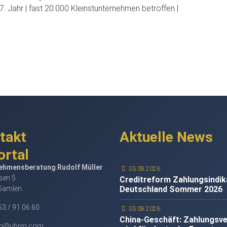
e 7. Jahr | fast 20.000 Kleinstunternehmen betroffen |
takt
Aktuelle News
ehmensberatung Rudolf Müller
03.08.2026
en 5
Creditreform Zahlungsindik
Gamlen
Deutschland Sommer 2026
3 / 91 06 60
03.08.2026
China-Geschäft: Zahlungsv
m@ubrm.com