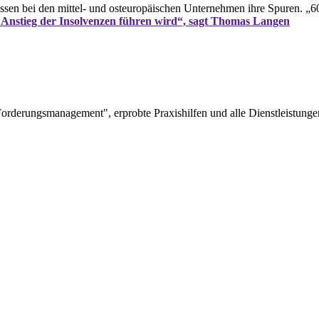
assen bei den mittel- und osteuropäischen Unternehmen ihre Spuren. „
 Anstieg der Insolvenzen führen wird“, sagt Thomas Langen
rderungsmanagement", erprobte Praxishilfen und alle Dienstleistungen