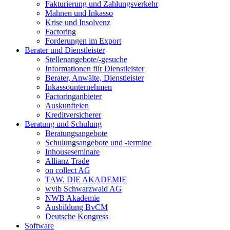
Fakturierung und Zahlungsverkehr
Mahnen und Inkasso
Krise und Insolvenz
Factoring
Forderungen im Export
Berater und Dienstleister
Stellenangebote/-gesuche
Informationen für Dienstleister
Berater, Anwälte, Dienstleister
Inkassounternehmen
Factoringanbieter
Auskunfteien
Kreditversicherer
Beratung und Schulung
Beratungsangebote
Schulungsangebote und -termine
Inhouseseminare
Allianz Trade
on collect AG
TAW. DIE AKADEMIE
wvib Schwarzwald AG
NWB Akademie
Ausbildung BvCM
Deutsche Kongress
Software