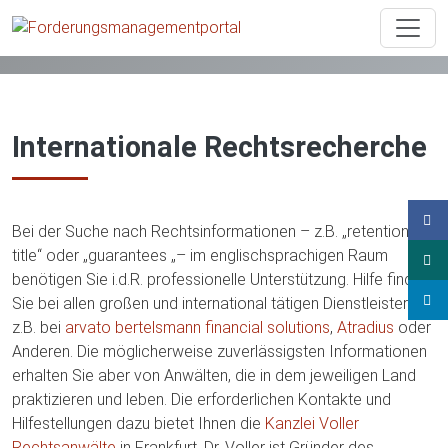
Praxishilfen
Texte und Links
Internationale Rechtsrecherche
Internationale Rechtsrecherche
Bei der Suche nach Rechtsinformationen – z.B. „retention of
title“ oder „guarantees „– im englischsprachigen Raum
benötigen Sie i.d.R. professionelle Unterstützung. Hilfe finden
Sie bei allen großen und international tätigen Dienstleistern
z.B. bei
arvato bertelsmann financial solutions
,
Atradius
oder
Anderen. Die möglicherweise zuverlässigsten Informationen
erhalten Sie aber von Anwälten, die in dem jeweiligen Land
praktizieren und leben. Die erforderlichen Kontakte und
Hilfestellungen dazu bietet Ihnen die
Kanzlei Voller
Rechtsanwälte
in Frankfurt. Dr. Voller ist Gründer des