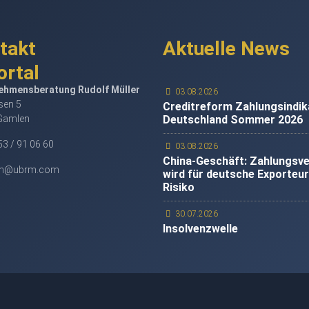
takt
Aktuelle News
ehmensberatung Rudolf Müller
03.08.2026
en 5
Creditreform Zahlungsindik
Gamlen
Deutschland Sommer 2026
3 / 91 06 60
03.08.2026
China-Geschäft: Zahlungsv
m@ubrm.com
wird für deutsche Exporteu
Risiko
30.07.2026
Insolvenzwelle