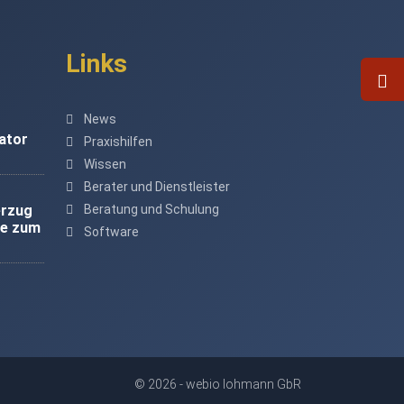
Links
News
ator
Praxishilfen
Wissen
Berater und Dienstleister
erzug
Beratung und Schulung
re zum
Software
© 2026 -
webio lohmann GbR