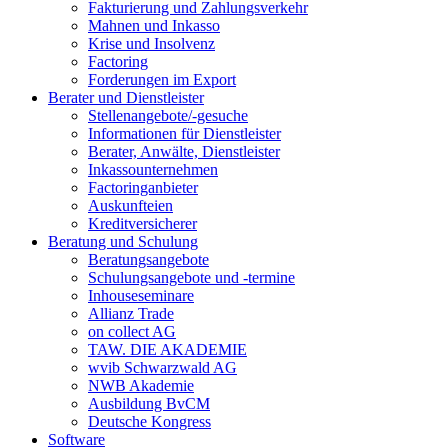
Fakturierung und Zahlungsverkehr
Mahnen und Inkasso
Krise und Insolvenz
Factoring
Forderungen im Export
Berater und Dienstleister
Stellenangebote/-gesuche
Informationen für Dienstleister
Berater, Anwälte, Dienstleister
Inkassounternehmen
Factoringanbieter
Auskunfteien
Kreditversicherer
Beratung und Schulung
Beratungsangebote
Schulungsangebote und -termine
Inhouseseminare
Allianz Trade
on collect AG
TAW. DIE AKADEMIE
wvib Schwarzwald AG
NWB Akademie
Ausbildung BvCM
Deutsche Kongress
Software