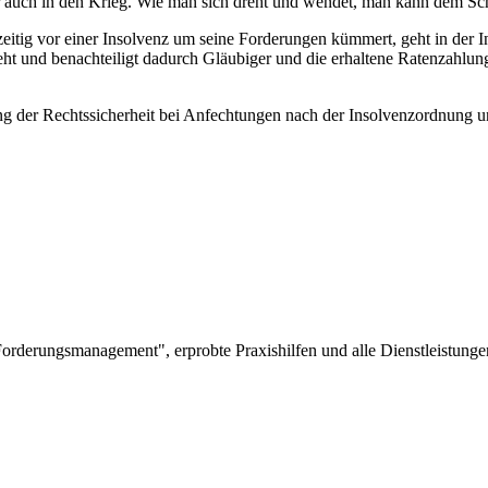
er auch in den Krieg. Wie man sich dreht und wendet, man kann dem Sch
tzeitig vor einer Insolvenz um seine Forderungen kümmert, geht in der
ht und benachteiligt dadurch Gläubiger und die erhaltene Ratenzahlung
ng der Rechtssicherheit bei Anfechtungen nach der Insolvenzordnung 
rderungsmanagement", erprobte Praxishilfen und alle Dienstleistungen