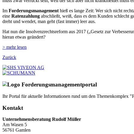
muss zwar verrückt sein, weil der sich aber nicht krankmeldet muss 
Im
Forderungsmanagement
hieß es lange Zeit: Wer sich nicht rech
eine
Ratenzahlung
abschließt, weiß, dass es dem Kunden schlecht ge
dreht und wendet, man geht (fast immer) leer aus.
Hat nun die Insolvenzrechtsreform aus 2017 („Gesetz zur Verbesseru
hieran etwas geändert?
> mehr lesen
Zurück
Ihr Portal für aktuelle Informationen rund um den Themenkomplex "Fo
Kontakt
Unternehmensberatung Rudolf Müller
Am Wasen 5
56761 Gamlen